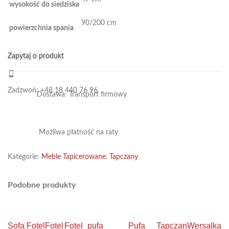
wysokość do siedziska
90/200 cm
powierzchnia spania
Zapytaj o produkt
Zadzwoń: +48 18 440 76 96
Dostawa: Transport firmowy
Możliwa płatność na raty
Kategorie:
Meble Tapicerowane
,
Tapczany
Podobne produkty
Sofa
Fotel
Fotel
Fotel
pufa
Pufa
Tapczan
Wersalka