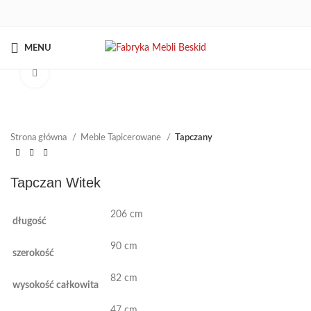
MENU
Kliknij aby powiększyć
Strona główna
Meble Tapicerowane
Tapczany
Tapczan Witek
206 cm
długość
90 cm
szerokość
82 cm
wysokość całkowita
47 cm