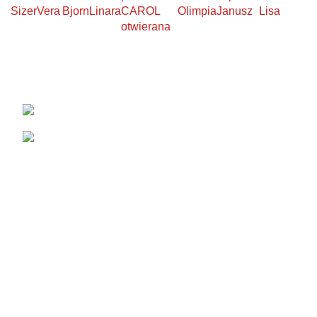
Sizer
Vera
Bjorn
Linara
CAROL
Olimpia
Janusz
Lisa
otwierana
KONTAKT
Łabowa 21, 33-336 Łabowa
Telefon: +48 18 440 76 96
NA SKRÓTY
Blog
Realizacje
O firmie