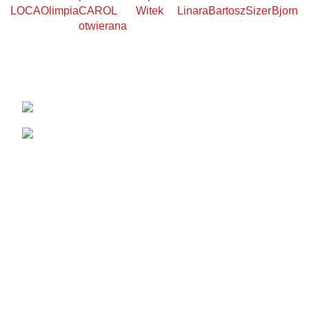
LOCA
Olimpia
CAROL
Witek
Linara
Bartosz
Sizer
Bjorn
otwierana
KONTAKT
Łabowa 21, 33-336 Łabowa
Telefon: +48 18 440 76 96
NA SKRÓTY
Blog
Realizacje
O firmie