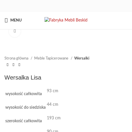
MENU
Kliknij aby powiększyć
Strona główna
Meble Tapicerowane
Wersalki
Wersalka Lisa
93 cm
wysokość całkowita
44 cm
wysokość do siedziska
193 cm
szerokość całkowita
90 cm