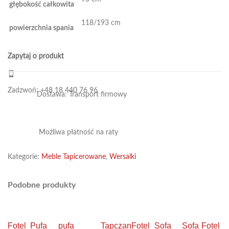
głębokość całkowita
118/193 cm
powierzchnia spania
Zapytaj o produkt
Zadzwoń: +48 18 440 76 96
Dostawa: Transport firmowy
Możliwa płatność na raty
Kategorie:
Meble Tapicerowane
,
Wersalki
Podobne produkty
Fotel
Pufa
pufa
Tapczan
Fotel
Sofa
Sofa
Fotel