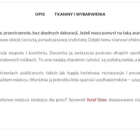
OPIS
TKANINY I WYBARWIENIA
, przestrzennie, bez zbędnych dekoracji. Jeżeli masz pomysł na taką ara
we obicie i prostą, ponadczasową stylistykę. Dzięki temu stanowi efekt
cja wygody i komfortu. Docenisz ją zwłaszcza podczas długich spotk
talowych nóżkach. To one nadają charakter całości, są ozdobą mebla, a j
rzeniach publicznych, takich jak loggia hotelowa, restauracje i poc
ażdym miejscu. Wyróżnia ją jednolita linia oparcia i podłokietników – uz
datkowe miejsca siedzące dla gości? Sprawdź
fotel Sizer
, dopasowany sty