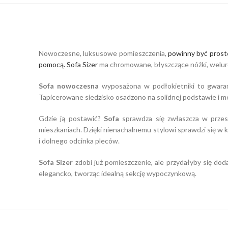
Nowoczesne, luksusowe pomieszczenia,
powinny być proste
pomocą.
Sofa Sizer
ma chromowane, błyszczące nóżki, weluro
Sofa nowoczesna
wyposażona w podłokietniki to gwaran
Tapicerowane siedzisko osadzono na solidnej podstawie i me
Gdzie ją postawić?
Sofa
sprawdza się zwłaszcza w przest
mieszkaniach. Dzięki nienachalnemu stylowi sprawdzi się w k
i dolnego odcinka pleców.
Sofa Sizer
zdobi już pomieszczenie, ale przydałyby się do
elegancko, tworząc idealną sekcję wypoczynkową.