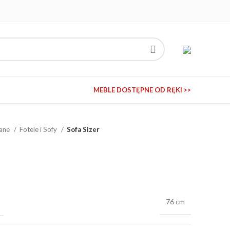
MEBLE DOSTĘPNE OD RĘKI >>
wane
Fotele i Sofy
Sofa Sizer
76 cm