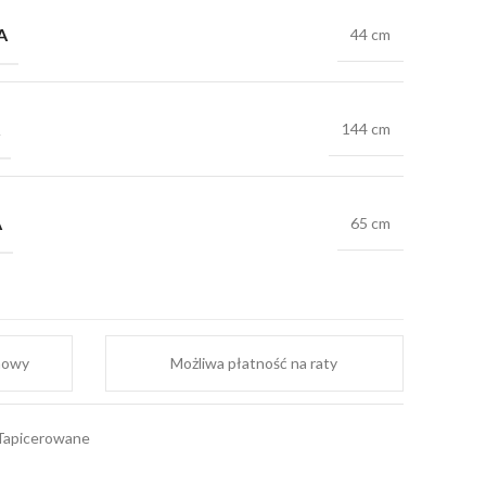
A
44 cm
144 cm
A
65 cm
mowy
Możliwa płatność na raty
Tapicerowane