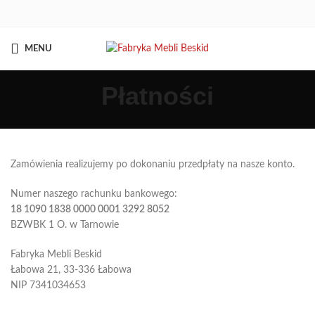
MENU
Płatności
Zamówienia realizujemy po dokonaniu przedpłaty na nasze konto.
Numer naszego rachunku bankowego:
18 1090 1838 0000 0001 3292 8052
BZWBK 1 O. w Tarnowie
Fabryka Mebli Beskid
Łabowa 21, 33-336 Łabowa
NIP 7341034653