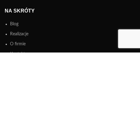
NA SKRÓTY
Blog
Realizacje
O firmie
Kontakt
INFORMACJE
Regulamin i polityka prywatności
Polityka cookies
Płatności
Dostawa i zwroty w sklepie internetowym