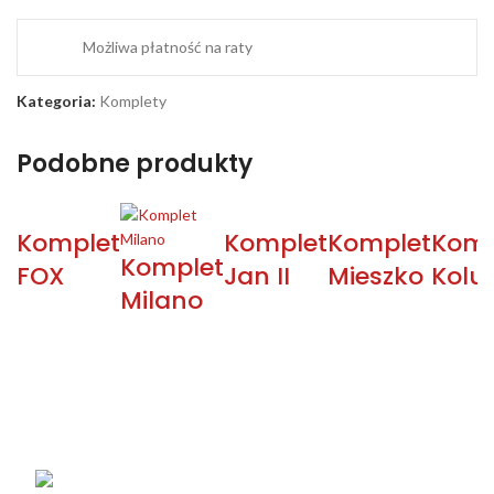
Możliwa płatność na raty
Kategoria:
Komplety
Podobne produkty
Komplet
Komplet
Komplet
Komp
Komplet
FOX
Jan II
Mieszko
Kol
Milano
KONTAKT
Łabowa 21, 33-336 Łabowa