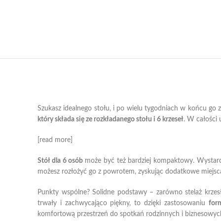
Szukasz idealnego stołu, i po wielu tygodniach w końcu go 
który składa się ze rozkładanego stołu i 6 krzeseł
. W całości 
[read more]
Stół dla 6 osób
może być też bardziej kompaktowy. Wystarczy,
możesz rozłożyć go z powrotem, zyskując dodatkowe miejsca
Punkty wspólne? Solidne podstawy – zarówno stelaż krzesła
trwały i zachwycająco piękny, to dzięki zastosowaniu
for
komfortową przestrzeń do spotkań rodzinnych i biznesowyc