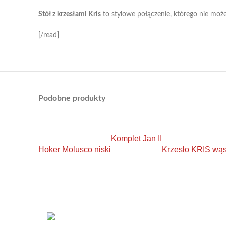
Stół z krzesłami Kris
to stylowe połączenie, którego nie może
[/read]
Podobne produkty
Komplet Jan II
Hoker Molusco niski
Krzesło KRIS wąs
KONTAKT
Łabowa 21, 33-336