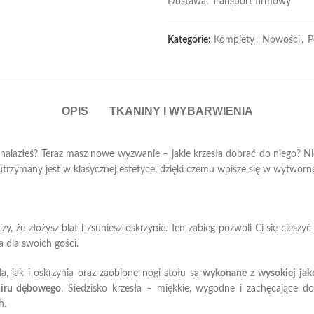
Dostawa: Transport firmowy
Kategorie:
Komplety
,
Nowości
,
P
OPIS
TKANINY I WYBARWIENIA
znalazłeś? Teraz masz nowe wyzwanie – jakie krzesła dobrać do niego? N
utrzymany jest w klasycznej estetyce, dzięki czemu wpisze się w wytworne
 że złożysz blat i zsuniesz oskrzynię. Ten zabieg pozwoli Ci się cieszyć
 dla swoich gości.
, jak i oskrzynia oraz zaoblone nogi stołu są
wykonane z
wysokiej ja
niru dębowego
. Siedzisko krzesła – miękkie, wygodne i zachęcające d
h.