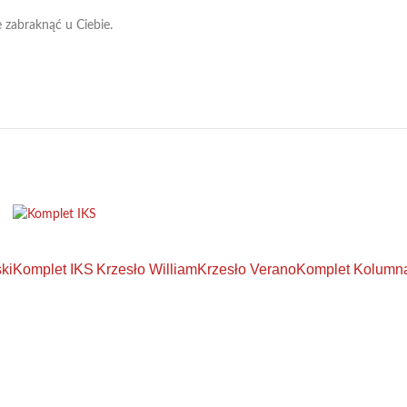
 zabraknąć u Ciebie.
ki
Krzesło William
Krzesło Verano
Komplet Kolumn
Komplet IKS