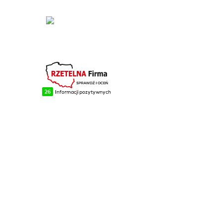
Łabowa
Telefon: +48 18 440 76
96
NA SKRÓTY
Blog
Realizacje
O firmie
Kontakt
INFORMACJE