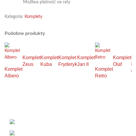
Możliwa płatność na raty
Kategoria:
Komplety
Podobne produkty
Komplet
Komplet
Komplet
Komplet
Komplet
Ko
Zeus
Kuba
Fryderyk
Jan II
Olaf
M
Komplet
Komplet
G
Albero
Retro
KONTAKT
Łabowa 21, 33-336 Łabowa
Telefon: +48 18 440 76 96