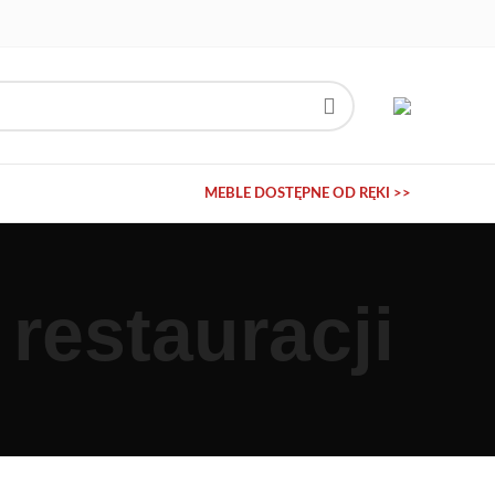
MEBLE DOSTĘPNE OD RĘKI >>
 restauracji