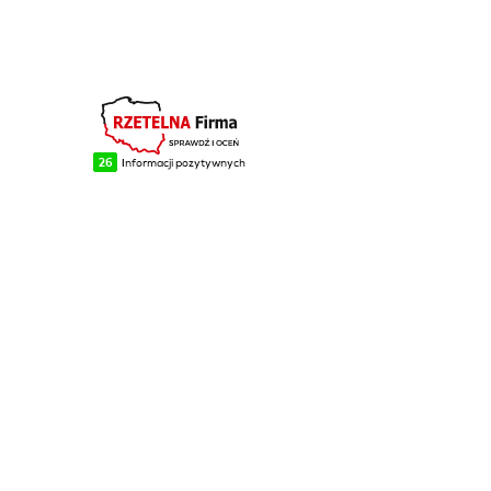
96
NA SKRÓTY
Blog
Realizacje
O firmie
Kontakt