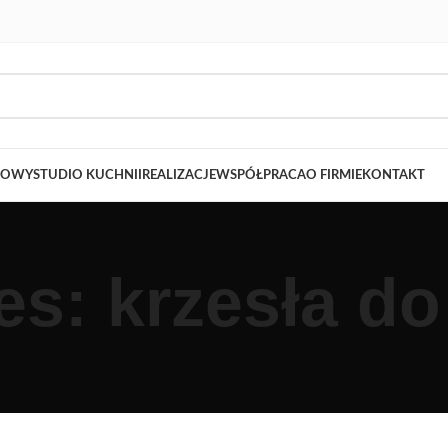
LOWY
STUDIO KUCHNII
REALIZACJE
WSPÓŁPRACA
O FIRMIE
KONTAKT
s: krzesła do