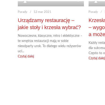
Admin
Ad
Porady
12 mar 2021
Porady
Urządzamy restaurację –
Krzesła
jakie stoły i krzesła wybrać?
– wygo
a może 
Nowoczesne, klasyczne, retro i eklektyczne –
te wnętrza restauracji mają w sobie
Każdy rest
nieodparty urok. To dlatego wielu reżyserów
dla sukcesu
uci...
Często to o
Czytaj dalej
Czytaj dalej