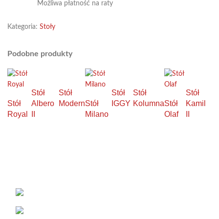
Możliwa płatność na raty
Kategoria:
Stoły
Podobne produkty
Stół
Stół
Stół
Stół
Stół
Stół
Albero
Modern
Stół
IGGY
Kolumna
Stół
Kamil
Royal
II
Milano
Olaf
II
KONTAKT
Łabowa 21, 33-336 Łabowa
Telefon: +48 18 440 76 96