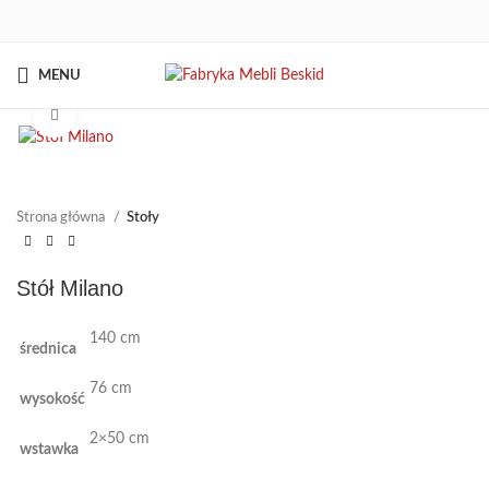
MENU
Kliknij aby powiększyć
Strona główna
Stoły
Stół Milano
140 cm
średnica
76 cm
wysokość
2×50 cm
wstawka