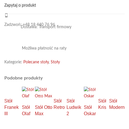
Zapytaj o produkt
Zadzwoń: +48 18 440 76 96
Dostawa: Transport firmowy
Możliwa płatność na raty
Kategorie:
Polecane stoły
,
Stoły
Podobne produkty
Stół
Stół
Stół
Stół
Stół
Franek
Stół
Stół Otto
Retro
Ludwik
Stół
Kris
Modern
III
Olaf
Max
2
Oskar