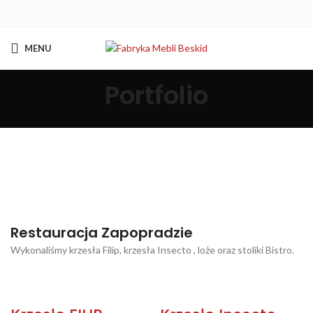
MENU
Portfolio
Restauracja Zapopradzie
Wykonaliśmy krzesła Filip, krzesła Insecto , loże oraz stoliki Bistro.