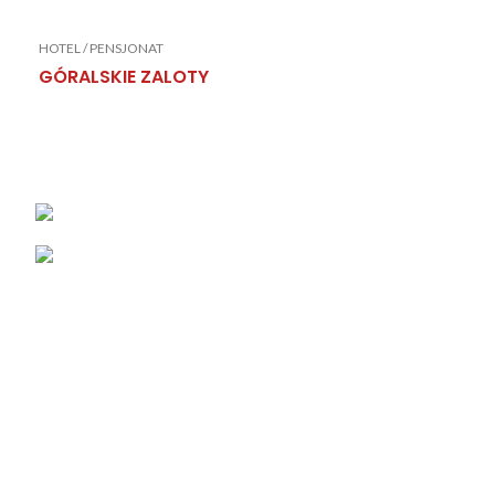
HOTEL / PENSJONAT
GÓRALSKIE ZALOTY
KONTAKT
Łabowa 21, 33-336 Łabowa
Telefon: +48 18 440 76 96
NA SKRÓTY
Blog
Realizacje
O firmie