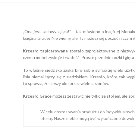
„Ona jest zachwycająca!” – tak mówiono o księżnej Monako, 
księżna Grace? Nie wiemy, ale Ty możesz się poczuć niczym i
Krzesło tapicerowane
zostało zaprojektowane z niezwykł
czemu mebel zyskuje trwałość. Proste przednie nóżki i gięta l
To właśnie siedzisko zaskarbiło sobie sympatię wielu użyt
linia niemal łączy się z siedziskiem. Krzesło, które tak w
to sprawia, że cieszy oko przez wiele sezonów.
Krzesło Grace
możesz zestawić nie tylko ze stołem, ale spra
W celu dostosowania produktu do indywidualnych
ofertę. Nasze meble mogą być wykończone dowoln