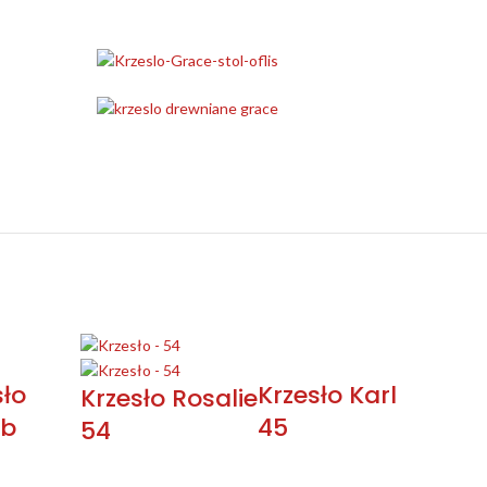
sło
Krzesło Karl
Krzesło Rosalie
ob
45
54