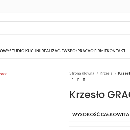
LOWY
STUDIO KUCHNII
REALIZACJE
WSPÓŁPRACA
O FIRMIE
KONTAKT
Strona główna
Krzesła
Krzes
Krzesło GRA
WYSOKOŚĆ CAŁKOWITA