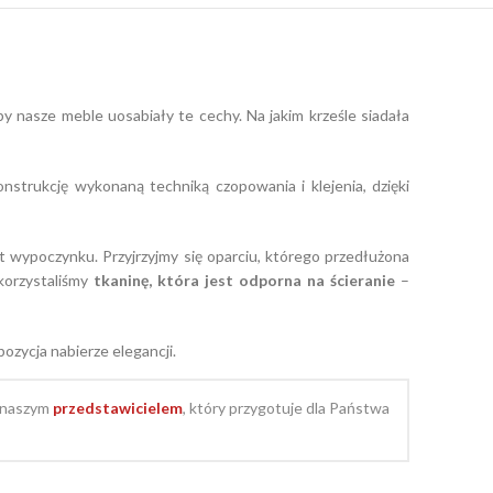
by nasze meble uosabiały te cechy. Na jakim krześle siadała
strukcję wykonaną techniką czopowania i klejenia, dzięki
t wypoczynku. Przyjrzyjmy się oparciu, którego przedłużona
ykorzystaliśmy
tkaninę, która jest odporna na ścieranie
–
pozycja nabierze elegancji.
z naszym
przedstawicielem
, który przygotuje dla Państwa