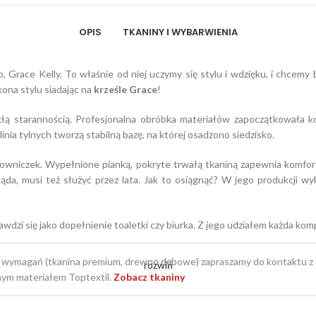
OPIS
TKANINY I WYBARWIENIA
Grace Kelly. To właśnie od niej uczymy się stylu i wdzięku, i chcemy 
kona stylu siadając na
krześle Grace
!
ą starannością. Profesjonalna obróbka materiałów zapoczątkowała kon
inia tylnych tworzą stabilną bazę, na której osadzono siedzisko.
kowniczek. Wypełnione pianką, pokryte trwałą tkaniną zapewnia komfor
ygląda, musi też służyć przez lata. Jak to osiągnąć? W jego produkcji w
wdzi się jako dopełnienie toaletki czy biurka. Z jego udziałem każda kom
 wymagań (tkanina premium, drewno dębowe) zapraszamy do kontaktu 
rozwiń
ym materiałem Toptextil.
Zobacz tkaniny