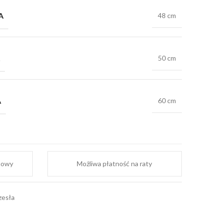
A
48 cm
50 cm
A
60 cm
mowy
Możliwa płatność na raty
zesła