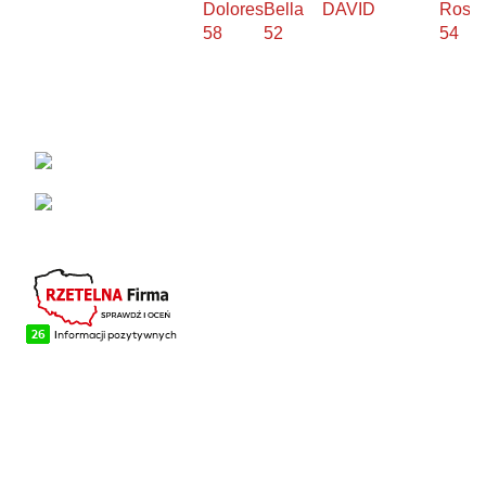
Dolores
Bella
DAVID
Rosal
58
52
54
KONTAKT
Łabowa 21, 33-336 Łabowa
Telefon: +48 18 440 76 96
NA SKRÓTY
Blog
Realizacje