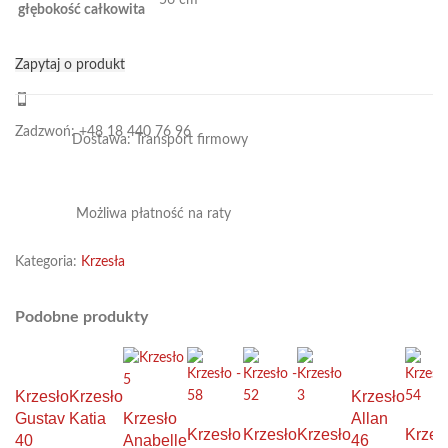
głębokość całkowita
Zapytaj o produkt
Zadzwoń: +48 18 440 76 96
Dostawa: Transport firmowy
Możliwa płatność na raty
Kategoria:
Krzesła
Podobne produkty
Krzesło
Krzesło
Krzesło
Gustav
Katia
Krzesło
Allan
Krzesło
Krzesło
Krzesło
Krzes
40
Anabelle
46