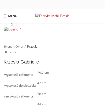
MENU
Kliknij aby powiększyć
Strona główna
Krzesła
Krzesło Gabrielle
76,5 cm
wysokość całkowita
47 cm
wysokość do siedziska
58 cm
szerokość całkowita
56 cm