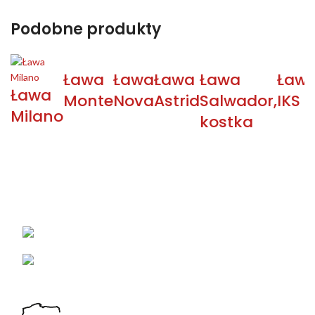
Podobne produkty
Ława
Ława
Ława
Ława
Ław
Ława
Monte
Nova
Astrid
Salwador,
IKS
Milano
kostka
KONTAKT
Łabowa 21, 33-336 Łabowa
Telefon: +48 18 440 76 96