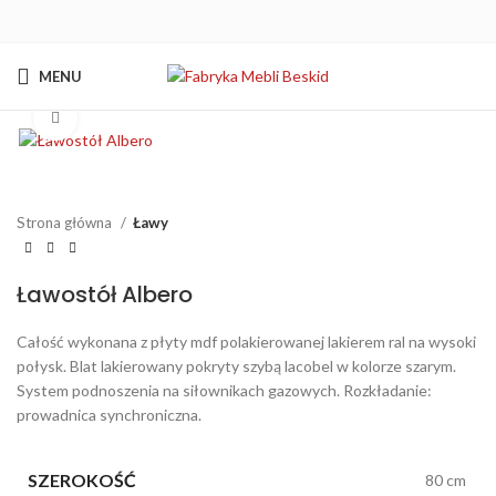
MENU
Kliknij aby powiększyć
Strona główna
Ławy
Ławostół Albero
Całość wykonana z płyty mdf polakierowanej lakierem ral na wysoki
połysk. Blat lakierowany pokryty szybą lacobel w kolorze szarym.
System podnoszenia na siłownikach gazowych. Rozkładanie:
prowadnica synchroniczna.
SZEROKOŚĆ
80 cm