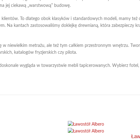
z na jej ciekawą „warstwową” budowę.
h klientów. To dlatego obok klasyków i standardowych modeli, mamy też 
. Na kantach zastosowaliśmy doklejkę drewnianą, która zabezpieczy kr
ę w niewielkim metrażu, ale też tym całkiem przestronnym wnętrzu. Tworz
kich, katalogów fryzjerskich czy pilota.
oskonale wygląda w towarzystwie mebli tapicerowanych. Wybierz fotel, na
Ław