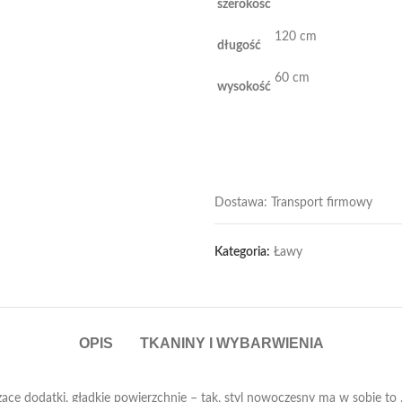
szerokość
120 cm
długość
60 cm
wysokość
Dostawa: Transport firmowy
Kategoria:
Ławy
OPIS
TKANINY I WYBARWIENIA
 dodatki, gładkie powierzchnie – tak, styl nowoczesny ma w sobie to „coś