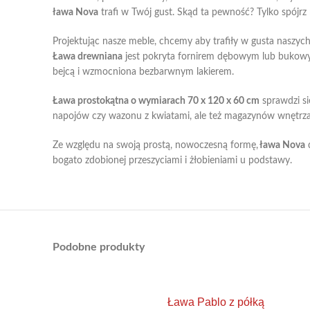
ława Nova
trafi w Twój gust. Skąd ta pewność? Tylko spójr
Projektując nasze meble, chcemy aby trafiły w gusta naszyc
Ława drewniana
jest pokryta fornirem dębowym lub bukowym
bejcą i wzmocniona bezbarwnym lakierem.
Ława prostokątna o wymiarach 70 x 120 x 60 cm
sprawdzi si
napojów czy wazonu z kwiatami, ale też magazynów wnętrzars
Ze względu na swoją prostą, nowoczesną formę,
ława Nova
d
bogato zdobionej przeszyciami i żłobieniami u podstawy.
Podobne produkty
Ława Pablo z półką