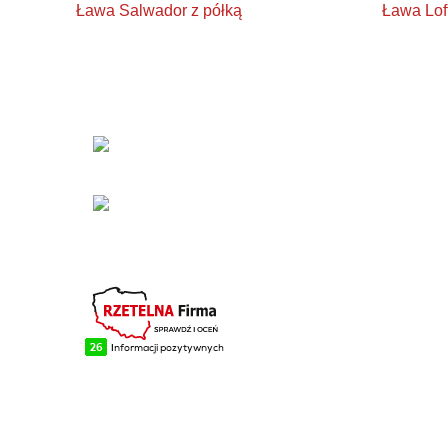
Ława Salwador z półką
Ława Lof
KONTAKT
Łabowa 21, 33-336
Łabowa
Telefon: +48 18 440 76
96
NA SKRÓTY
Blog