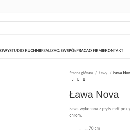
LOWY
STUDIO KUCHNII
REALIZACJE
WSPÓŁPRACA
O FIRMIE
KONTAKT
Strona główna
Ławy
Ława Nov
Ława Nova
Ława wykonana z płyty mdf pokr
chrom.
70 cm