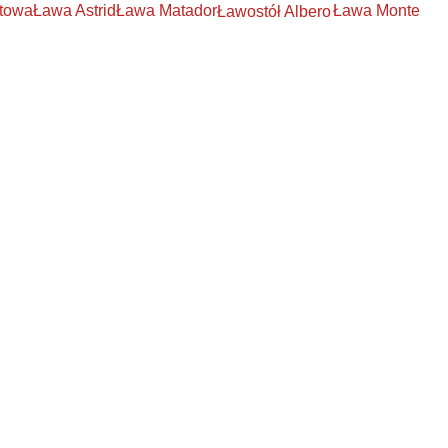
towa
Ława Astrid
Ława Matador
Ława Monte
Ławostół Albero