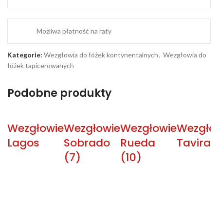
Możliwa płatność na raty
Kategorie:
Wezgłowia do łóżek kontynentalnych
,
Wezgłowia do
łóżek tapicerowanych
Podobne produkty
Wezgłowie
Wezgłowie
Wezgłowie
Wezgło
Lagos
Sobrado
Rueda
Tavira (
(7)
(10)