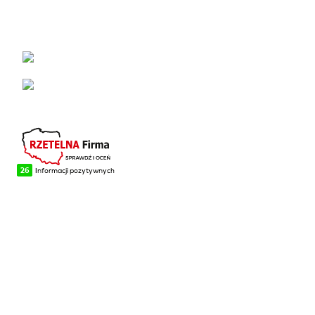
KONTAKT
Łabowa 21, 33-336 Łabowa
Telefon: +48 18 440 76 96
NA SKRÓTY
Blog
Realizacje
O firmie
Kontakt
INFORMACJE