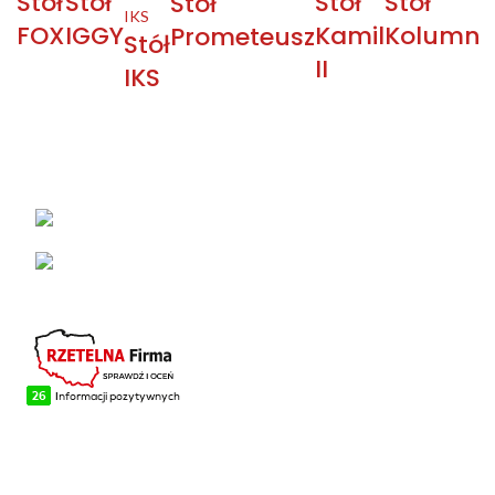
Stół
Stół
Stół
Stół
Stół
FOX
IGGY
Kamil
Kolumn
Prometeusz
Stół
II
IKS
KONTAKT
Łabowa 21, 33-336 Łabowa
Telefon: +48 18 440 76 96
NA SKRÓTY
Blog