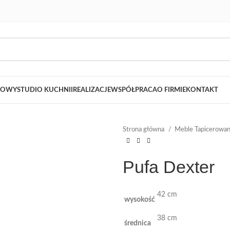
LOWY
STUDIO KUCHNII
REALIZACJE
WSPÓŁPRACA
O FIRMIE
KONTAKT
Strona główna
Meble Tapicerowa
Pufa Dexter
42 cm
wysokość
38 cm
średnica