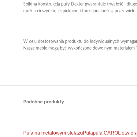
Solidna konstrukcja pufy Dexter gwarantuje trwałość i dług
można cieszyć się jej pięknem i funkcjonalnością przez wiele l
W celu dostosowania produktu do indywidualnych wymagań
Nasze meble mogą być wykończone dowolnym materiałem T
Podobne produkty
Pufa na metalowym stelażu
Pufa
pufa CAROL otwier