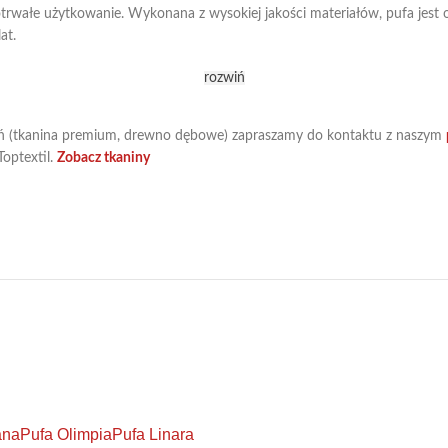
otrwałe użytkowanie. Wykonana z wysokiej jakości materiałów, pufa jest 
at.
rozwiń
 (tkanina premium, drewno dębowe) zapraszamy do kontaktu z naszym
optextil.
Zobacz tkaniny
ana
Pufa Olimpia
Pufa Linara