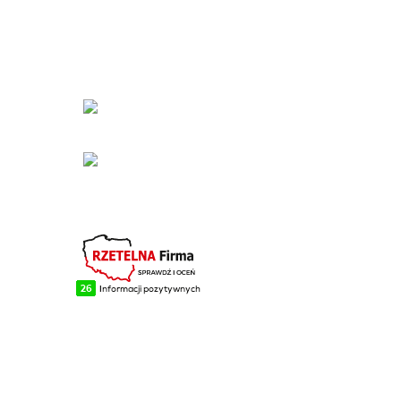
KONTAKT
Łabowa 21, 33-336
Łabowa
Telefon: +48 18 440 76
96
NA SKRÓTY
Blog