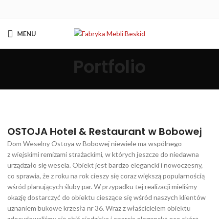
MENU
Portfolio
OSTOJA Hotel & Restaurant w Bobowej
Dom Weselny Ostoya w Bobowej niewiele ma wspólnego
z wiejskimi remizami strażackimi, w których jeszcze do niedawna
urządzało się wesela. Obiekt jest bardzo elegancki i nowoczesny,
co sprawia, że z roku na rok cieszy się coraz większą popularnością
wśród planujących śluby par. W przypadku tej realizacji mieliśmy
okazję dostarczyć do obiektu cieszące się wśród naszych klientów
uznaniem bukowe krzesła nr 36. Wraz z właścicielem obiektu
zdecydowaliśmy się obić siedziska i oparcia elegancką eco skórą.