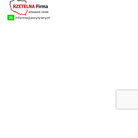
NA SKRÓTY
Blog
Realizacje
O firmie
Kontakt
INFORMACJE
Regulamin i polityka prywatności
Polityka cookies
Płatności
Dostawa i zwroty w sklepie internetowym
2023 Fabryka Mebli Beskid