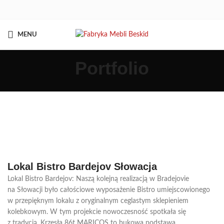
MENU
Portfolio
Lokal Bistro Bardejov Słowacja
Lokal Bistro Bardejov: Naszą kolejną realizacją w Bradejovie
na Słowacji było całościowe wyposażenie Bistro umiejscowionego
w przepięknym lokalu z oryginalnym ceglastym sklepieniem
kolebkowym. W tym projekcie nowoczesność spotkała się
z tradycją. Krzesła 86t MARICOS to bukowa podstawa