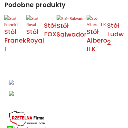
Podobne produkty
Stół
Stół
Stół
Stół
Stół
Stół
FOX
Ludwi
Salwador
Franek
Royal
Albero
2
I
II K
KONTAKT
Łabowa 21, 33-336 Łabowa
Telefon: +48 18 440 76 96