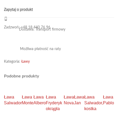
Zapytaj o produkt
Zadzwoń: +48 18 440 76 96
Dostawa: Transport firmowy
Możliwa płatność na raty
Kategoria:
Ławy
Podobne produkty
Ława
Ława
Ława
Ława
Ława
Ława
Ława
Ława
Salwador
Monte
Albero
Fryderyk
Nova
Jan
Salwador,
Pablo
okrągła
kostka