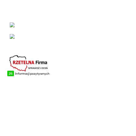
KONTAKT
Łabowa 21, 33-336 Łabowa
Telefon: +48 18 440 76 96
NA SKRÓTY
Blog
Realizacje
O firmie
Kontakt