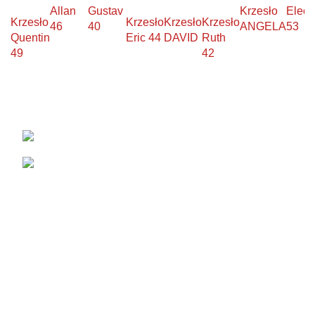
Allan
Gustav
Krzesło
Eleon
Krzesło
Krzesło
Krzesło
Krzesło
46
40
ANGELA
53
Quentin
Eric 44
DAVID
Ruth
49
42
KONTAKT
Łabowa 21, 33-336 Łabowa
Telefon: +48 18 440 76 96
NA SKRÓTY
Blog
Realizacje