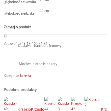
głębokość całkowita
44 cm
głębokość siedziska
Zapytaj o produkt
Zadzwoń: +48 18 440 76 96
Dostawa: Transport firmowy
Możliwa płatność na raty
Kategoria:
Krzesła
Podobne produkty
Krzesło
Krzesło
Krzes