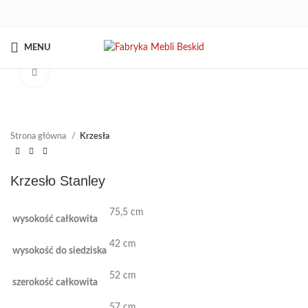
MENU
Kliknij aby powiększyć
Strona główna
Krzesła
Krzesło Stanley
75,5 cm
wysokość całkowita
42 cm
wysokość do siedziska
52 cm
szerokość całkowita
57 cm