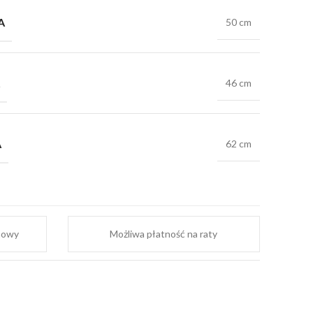
A
50 cm
46 cm
A
62 cm
mowy
Możliwa płatność na raty