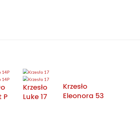
Krzesło
ło
Krzesło
Eleonora 53
t P
Luke 17
NA SKRÓTY
INFORMACJE
Blog
Regulamin i polityka