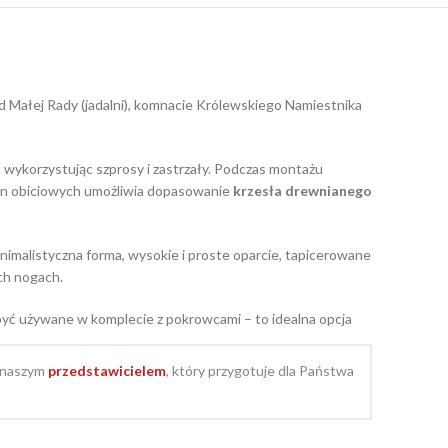
d Małej Rady (jadalni), komnacie Królewskiego Namiestnika
wykorzystując szprosy i zastrzały. Podczas montażu
anin obiciowych umożliwia dopasowanie
krzesła drewnianego
inimalistyczna forma, wysokie i proste oparcie, tapicerowane
ch nogach.
yć używane w komplecie z pokrowcami – to idealna opcja
z naszym
przedstawicielem
, który przygotuje dla Państwa