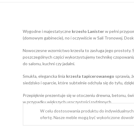
Wygodne i majestatyczne
krzesło Lanister
w pełni przypom
(domowym gabinecie), no i oczywiście w Sali Tronowej. Dos
Nowoczesne wzornictwo krzesła to zasługa jego prostoty. S
poszczególnych części wykorzystujemy technikę czopowania i
do salonu, kuchni czy jadalni.
Smukła, elegancka linia
krzesła tapicerowanego
sprawia, ż
siedzisko i oparcie, które subtelnie odchyla się do tyłu, 
Przepięknie prezentuje się w otoczeniu drewna, betonu, świe
w przypadku większych uroczystości rodzinnych.
W celu dostosowania produktu do indywidualnych
ofertę. Nasze meble mogą być wykończone dowoln