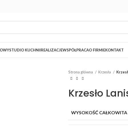
LOWY
STUDIO KUCHNII
REALIZACJE
WSPÓŁPRACA
O FIRMIE
KONTAKT
Strona główna
Krzesła
Krzesł
Krzesło Lani
WYSOKOŚĆ CAŁKOWITA