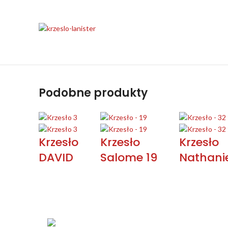
Podobne produkty
Krzesło
Krzesło
Krzesło
DAVID
Salome 19
Nathanie
KONTAKT
Łabowa 21, 33-336