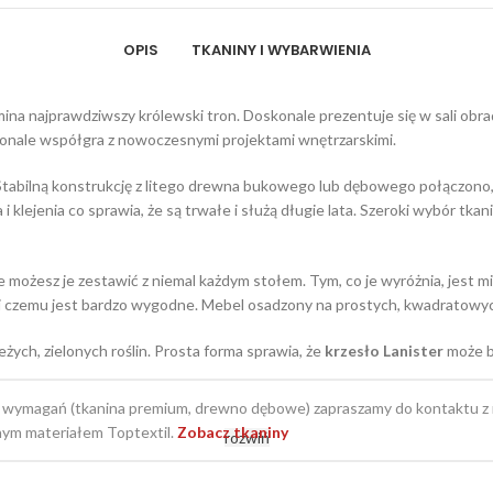
OPIS
TKANINY I WYBARWIENIA
ina najprawdziwszy królewski tron. Doskonale prezentuje się w sali obra
konale współgra z nowoczesnymi projektami wnętrzarskimi.
tabilną konstrukcję z litego drewna bukowego lub dębowego połączono, 
 klejenia co sprawia, że są trwałe i służą długie lata. Szeroki wybór tk
e możesz je zestawić z niemal każdym stołem. Tym, co je wyróżnia, jest m
dzięki czemu jest bardzo wygodne. Mebel osadzony na prostych, kwadratowy
żych, zielonych roślin. Prosta forma sprawia, że
krzesło Lanister
może b
 wymagań (tkanina premium, drewno dębowe) zapraszamy do kontaktu 
ym materiałem Toptextil.
Zobacz tkaniny
rozwiń