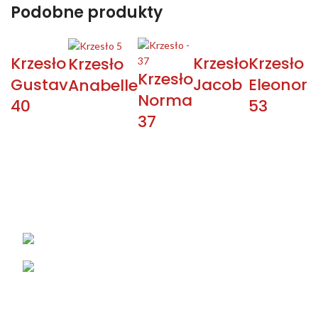
Podobne produkty
Krzesło
Krzesło
Krzesło
Krzesło
Krzesło
Gustav
Jacob
Eleonora
Anabelle
Norma
40
53
37
KONTAKT
Łabowa 21, 33-336 Łabowa
Telefon: +48 18 440 76 96