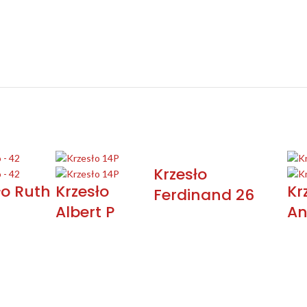
Krzesło
ło Ruth
Krzesło
Kr
Ferdinand 26
Albert P
An