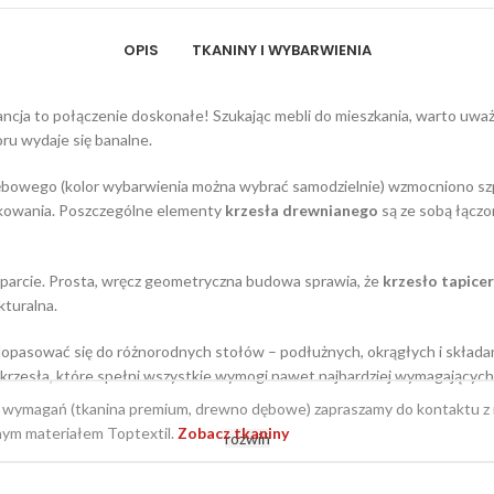
OPIS
TKANINY I WYBARWIENIA
gancja to połączenie doskonałe! Szukając mebli do mieszkania, warto uw
oru wydaje się banalne.
bowego (kolor wybarwienia można wybrać samodzielnie) wzmocniono szpr
ytkowania. Poszczególne elementy
krzesła drewnianego
są ze sobą łączo
oparcie. Prosta, wręcz geometryczna budowa sprawia, że
krzesło tapic
ukturalna.
opasować się do różnorodnych stołów – podłużnych, okrągłych i składanyc
 krzesła, które spełni wszystkie wymogi nawet najbardziej wymagających
 wymagań (tkanina premium, drewno dębowe) zapraszamy do kontaktu 
ym materiałem Toptextil.
Zobacz tkaniny
rozwiń