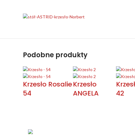
Podobne produkty
Krzesło Rosalie
Krzesło
Krzes
54
ANGELA
42
KONTAKT
Łabowa 21, 33-336