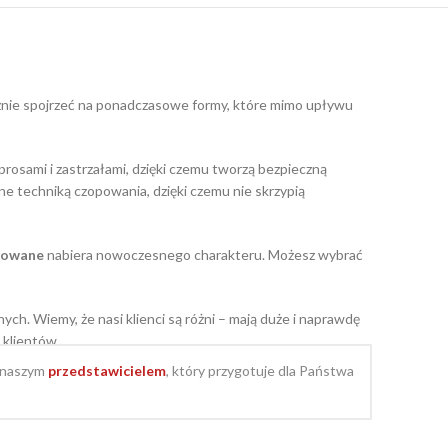
ażnie spojrzeć na ponadczasowe formy, które mimo upływu
osami i zastrzałami, dzięki czemu tworzą bezpieczną
ne techniką czopowania, dzięki czemu nie skrzypią
erowane
nabiera nowoczesnego charakteru. Możesz wybrać
h. Wiemy, że nasi klienci są różni – mają duże i naprawdę
 klientów.
z naszym
przedstawicielem
, który przygotuje dla Państwa