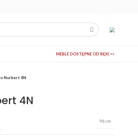
MEBLE DOSTĘPNE OD RĘKI >>
ło Norbert 4N
bert 4N
96 cm