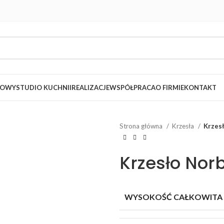
LOWY
STUDIO KUCHNII
REALIZACJE
WSPÓŁPRACA
O FIRMIE
KONTAKT
Strona główna
Krzesła
Krzes
Krzesło Nor
WYSOKOŚĆ CAŁKOWITA