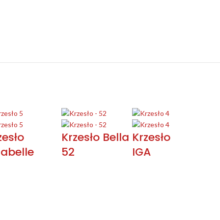
zesło
Krzesło Bella
Krzesło
abelle
52
IGA
NA SKRÓTY
INFORMACJE
Blog
Regulamin i polityka