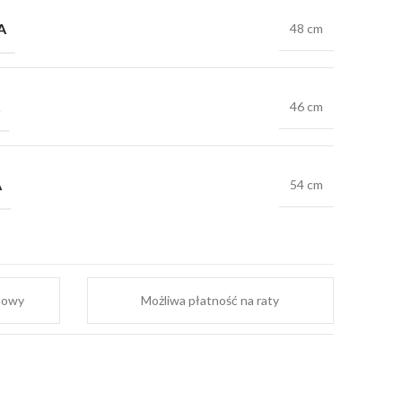
A
48 cm
46 cm
A
54 cm
mowy
Możliwa płatność na raty