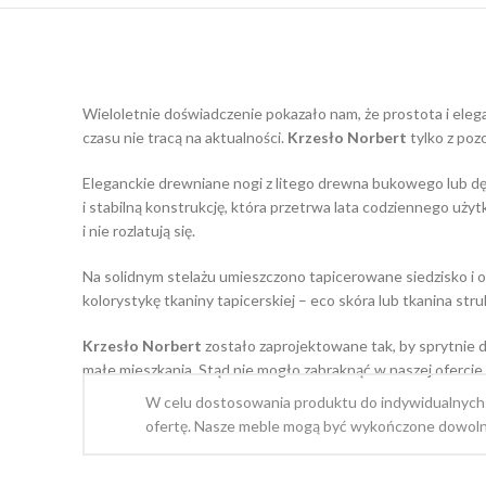
Wieloletnie doświadczenie pokazało nam, że prostota i ele
czasu nie tracą na aktualności.
Krzesło Norbert
tylko z poz
Eleganckie drewniane nogi z litego drewna bukowego lub dę
i stabilną konstrukcję, która przetrwa lata codziennego uż
i nie rozlatują się.
Na solidnym stelażu umieszczono tapicerowane siedzisko i 
kolorystykę tkaniny tapicerskiej – eco skóra lub tkanina str
Krzesło Norbert
zostało zaprojektowane tak, by sprytnie d
małe mieszkania. Stąd nie mogło zabraknąć w naszej ofercie
W celu dostosowania produktu do indywidualnych
ofertę. Nasze meble mogą być wykończone dowoln