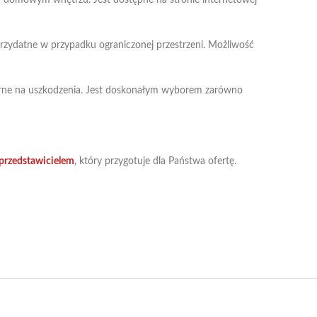
i w domowym wnętrzu. Jest dostępne na stronie internetowej
 przydatne w przypadku ograniczonej przestrzeni. Możliwość
odporne na uszkodzenia. Jest doskonałym wyborem zarówno
przedstawicielem
, który przygotuje dla Państwa ofertę.