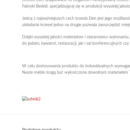
Krzesło Elen sztaplowane to elegancki i funkcjonalny mebel,
Fabryki Beskid, specjalizującej się w produkcji wysokiej jakośc
Jedną z najważniejszych cech krzesła Elen jest jego możliwo
układania krzeseł jedno na drugie pozwala zaoszczędzić miejs
Dzięki wysokiej jakości materiałom i starannemu wykonaniu, 
do jadalni, kawiarni, restauracji, jak i sal konferencyjnych cz
W celu dostosowania produktu do indywidualnych wymagań
Nasze meble mogą być wykończone dowolnym materiałem T
Podobne produkty