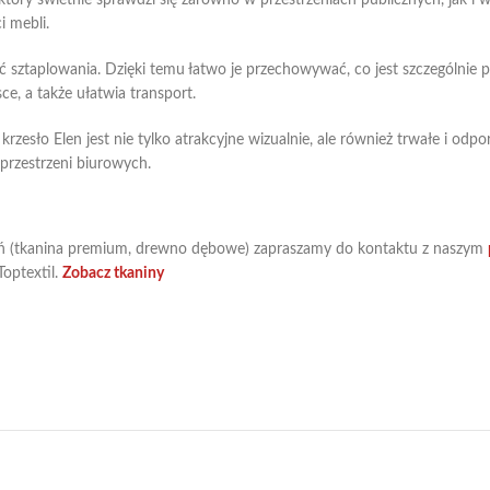
 który świetnie sprawdzi się zarówno w przestrzeniach publicznych, jak 
i mebli.
ść sztaplowania. Dzięki temu łatwo je przechowywać, co jest szczególnie
ce, a także ułatwia transport.
krzesło Elen jest nie tylko atrakcyjne wizualnie, ale również trwałe i 
y przestrzeni biurowych.
 (tkanina premium, drewno dębowe) zapraszamy do kontaktu z naszym
optextil.
Zobacz tkaniny