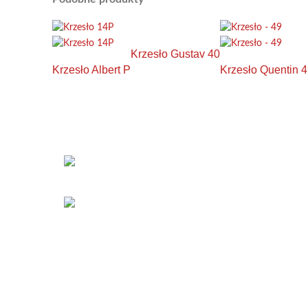
Krzesło Gustav 40
Krzesło Albert P
Krzesło Quentin 
KONTAKT
Łabowa 21, 33-336
Łabowa
Telefon: +48 18 440 76
96
NA SKRÓTY