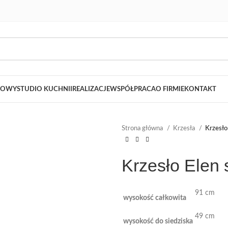
LOWY
STUDIO KUCHNII
REALIZACJE
WSPÓŁPRACA
O FIRMIE
KONTAKT
Strona główna
Krzesła
Krzesło
Krzesło Elen
91 cm
wysokość całkowita
49 cm
wysokość do siedziska