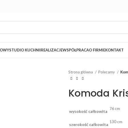
LOWY
STUDIO KUCHNII
REALIZACJE
WSPÓŁPRACA
O FIRMIE
KONTAKT
Strona główna
Polecamy
Kom
Komoda Kris
76 cm
wysokość całkowita
130 cm
szerokość całkowita