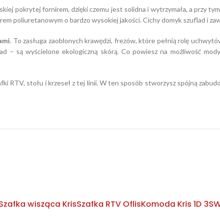
kiej pokrytej fornirem, dzięki czemu jest solidna i wytrzymała, a przy ty
em poliuretanowym o bardzo wysokiej jakości. Cichy domyk szuflad i za
ami
. To zasługa zaoblonych krawędzi, frezów, które pełnią rolę uchwyt
flad – są wyścielone ekologiczną skórą. Co powiesz na możliwość mody
ki RTV, stołu i krzeseł z tej linii. W ten sposób stworzysz spójną za
Szafka wisząca Kris
Szafka RTV Oflis
Komoda Kris 1D 3S
W