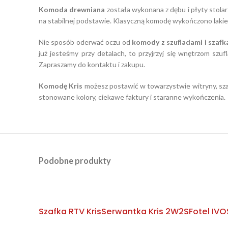
Komoda drewniana
została wykonana z dębu i płyty stolars
na stabilnej podstawie.
Klasyczną komodę wykończono lakier
Nie sposób oderwać oczu od
komody z szufladami i szafk
już jesteśmy przy detalach, to przyjrzyj się wnętrzom szu
Zapraszamy do kontaktu i zakupu.
Komodę Kris
możesz postawić w towarzystwie witryny, szaf
stonowane kolory, ciekawe faktury i staranne wykończenia.
Podobne produkty
Szafka RTV Kris
Serwantka Kris 2W2S
Fotel IVO