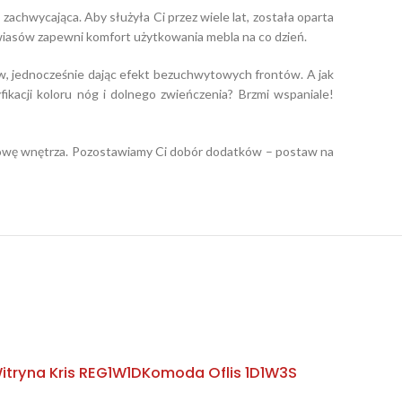
m zachwycająca. Aby służyła Ci przez wiele lat, została oparta
wiasów zapewni komfort użytkowania mebla na co dzień.
ów, jednocześnie dając efekt bezuchwytowych frontów. A jak
fikacji koloru nóg i dolnego zwieńczenia? Brzmi wspaniale!
budowę wnętrza. Pozostawiamy Ci dobór dodatków – postaw na
itryna Kris REG1W1D
Komoda Oflis 1D1W3S